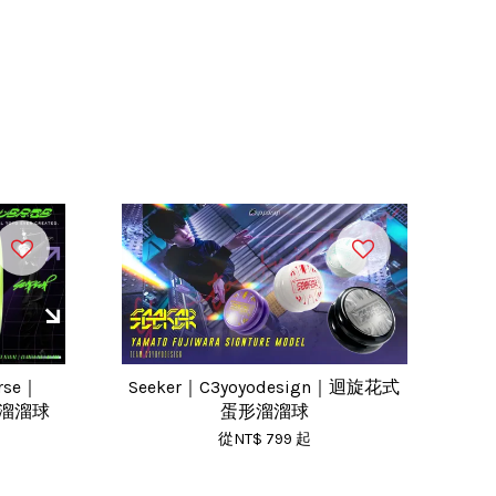
erse｜
Seeker｜C3yoyodesign｜迴旋花式
翼溜溜球
蛋形溜溜球
從
NT$ 799
起