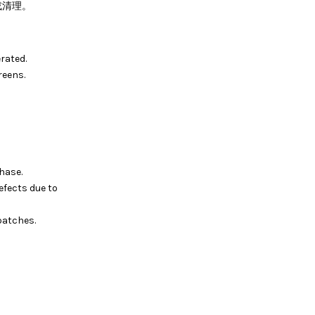
或清理。
rated.
reens.
hase.
efects due to
batches.