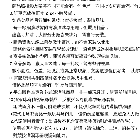
商品照攝影及螢幕不同可能會有些許色差，不同批次可能會有些許
3. 訂單完成後正常12-24小時發貨，
如遇欠品將另行通知延後出貨或換貨，盡請見諒。
4. 每一顆溜溜球皆附有溜溜球專用繩，但屬消耗品，
建議可加購，大部分出廠皆未綁好，需自行安裝。
5. 購買皆提供線上簡易教學諮詢，如不會安裝或使用，
請務必索取相關安裝教學影片連結，避免造成器材損壞與認知誤解
6. 商品多為海外帶回，運送過程可能導致包裝瑕疵請見諒。
7. 商品多為工廠大量製造，每一批次可能有些許差異，
微小氣泡、色差、細微刮痕為正常現象，文案數據僅供參考，以實
8. 實體店鋪與網路價格各平台取得成本差異，
價格及品項可能會有些許差異請理解。
9. 平台販售為專業花式溜溜球商品，非一般玩具球，購買前請理解
10.溜溜球為精密螺絲製品，反覆拆裝可能導致螺絲磨損，
組裝角度不正也可能造成損壞，
不提供此類問題的退換或維修。
11.花式用球都會比一般玩具球耐用，但仍勿過度碰撞，應避免大力
12.承諾使用者責任：出貨後不包含完整教學(頻道提供簡易教學)，
使用者應有強制收球（bind）、維護（清洗軸承、上油、組裝等）
對競技溜溜球基礎認知能力。