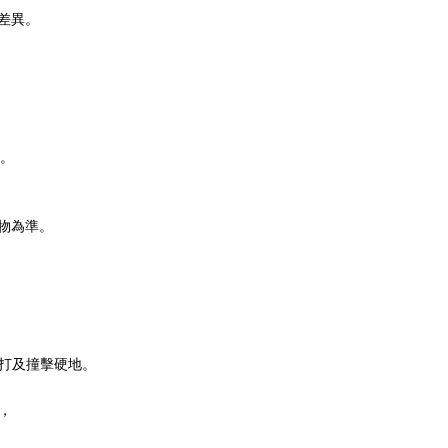
差異。
。
物為準。
。
敲打及撞擊硬地。
，