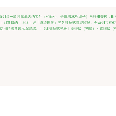
o 扭蛋系列是一款將膠囊內的零件（如軸心、金屬培林與繩子）
自行組裝後，即
」
到進階的「上線」與「環繞世界」等各種招式都能體驗。
全系列共有6
使用時擺放展示溜溜球。
【建議招式等級】基礎級（初級）～進階級（
-