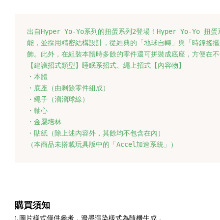
出自Hyper Yo-Yo系列的扭蛋系列2登場！
Hyper Yo-Y
能，
並採用精密結構設計，從經典的「地球自轉」
與「時鐘搖擺
飾。
此外，在組裝本體時多餘的零件還可拼裝成底座，方便在不
【建議招式類型】睡眠系招式、繩上招式
【內容物】
・本體
・底座（由剩餘零件組成）
・繩子（溜溜球線）
・軸心
・金屬培林
・貼紙
（除上述內容外，其餘均不包含在內）
（本商品未搭載玩具版中的「Accel加速系統」）
購買須知
1. 圖片樣式僅供參考，潑墨渲染樣式為隨機生成，