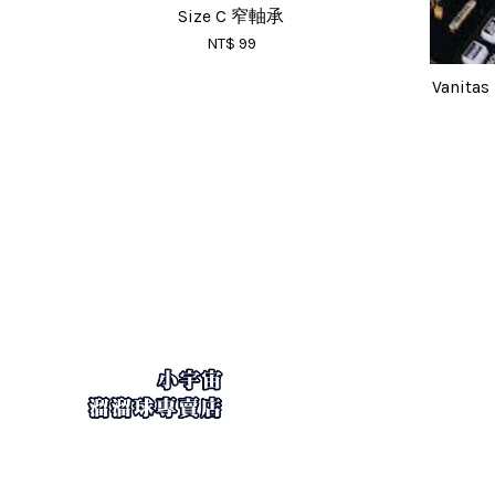
Size C 窄軸承
NT$ 99
Vanita