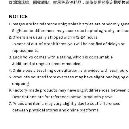
13.溜溜球線、回收膠貼、軸承等為消耗品，請依使用頻率定期更換
NOTICE
1. Images are for reference only; splash styles are randomly gene
Slight color differences may occur due to photography and sc
2. Orders are usually shipped within 12-24 hours.
In case of out-of-stock items, you will be notified of delays or
replacements.
3. Each yo-yo comes with a string, which is consumable.
Additional strings are recommended.
4. Online basic teaching consultation is provided with each purc
5. Products sourced from overseas may have slight packaging d
shipping.
6. Factory-made products may have slight differences between 
Descriptions are for reference; actual products prevail.
7. Prices and items may vary slightly due to cost differences
between physical stores and online platforms.