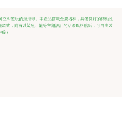
可立即遊玩的溜溜球。
本產品搭載金屬培林，具備良好的轉動性
種款式，附有以鯊魚、龍等主題設計的活潑風格貼紙，可自由裝
中級）