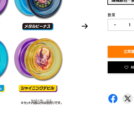
隨機顏色一
數量
-
立即購
A