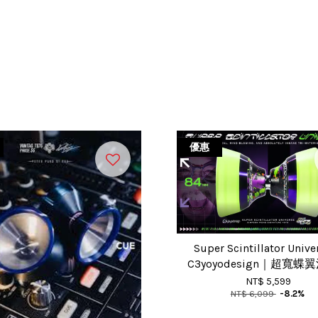
優惠
Super Scintillator Univ
C3yoyodesign｜超寬蝶
NT$ 5,599
NT$ 6,099
-8.2%